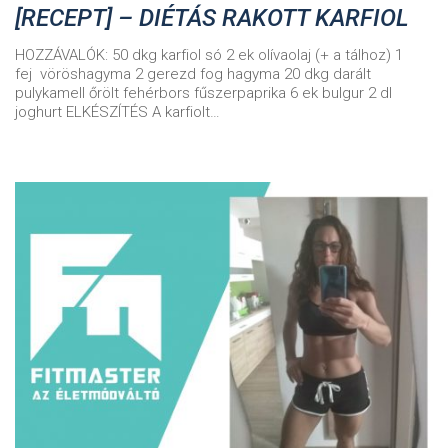
[RECEPT] – DIÉTÁS RAKOTT KARFIOL
HOZZÁVALÓK: 50 dkg karfiol só 2 ek olívaolaj (+ a tálhoz) 1
fej vöröshagyma 2 gerezd fog hagyma 20 dkg darált
pulykamell őrölt fehérbors fűszerpaprika 6 ek bulgur 2 dl
joghurt ELKÉSZÍTÉS A karfiolt…