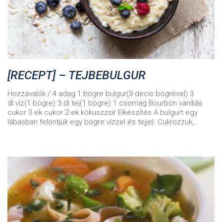
[RECEPT] – TEJBEBULGUR
Hozzávalók / 4 adag 1 bögre bulgur(3 decis bögrével) 3
dl víz(1 bögre) 3 dl tej(1 bögre) 1 csomag Bourbon vaníliás
cukor 3 ek cukor 2 ek kókuszzsír Elkészítés A bulgurt egy
lábasban felöntjük egy bögre vízzel és tejjel. Cukrozzuk,…