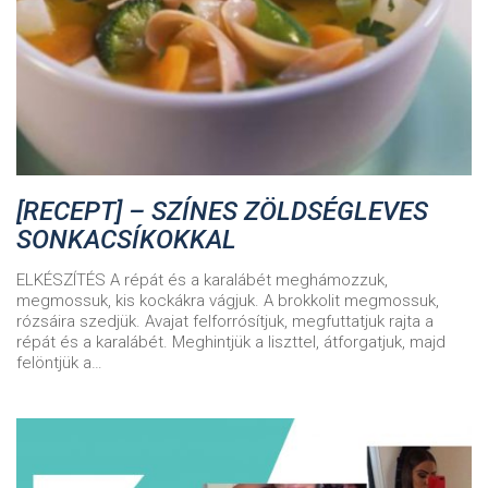
[RECEPT] – SZÍNES ZÖLDSÉGLEVES
SONKACSÍKOKKAL
ELKÉSZÍTÉS A répát és a karalábét meghámozzuk,
megmossuk, kis kockákra vágjuk. A brokkolit megmossuk,
rózsáira szedjük. Avajat felforrósítjuk, megfuttatjuk rajta a
répát és a karalábét. Meghintjük a liszttel, átforgatjuk, majd
felöntjük a…