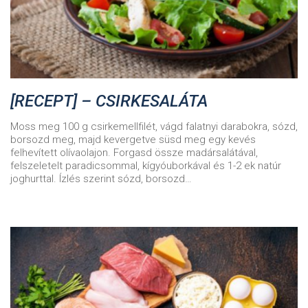
[RECEPT] – CSIRKESALÁTA
Moss meg 100 g csirkemellfilét, vágd falatnyi darabokra, sózd,
borsozd meg, majd kevergetve süsd meg egy kevés
felhevített olívaolajon. Forgasd össze madársalátával,
felszeletelt paradicsommal, kígyóuborkával és 1-2 ek natúr
joghurttal. Ízlés szerint sózd, borsozd…