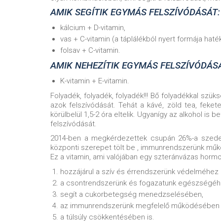
AMIK SEGÍTIK EGYMÁS FELSZÍVÓDÁSÁT:
kálcium + D-vitamin,
vas + C-vitamin (a táplálékból nyert formája hat
folsav + C-vitamin.
AMIK NEHEZÍTIK EGYMÁS FELSZÍVÓDÁS
K-vitamin + E-vitamin.
Folyadék, folyadék, folyadék!!! Bő folyadékkal szü
azok felszívódását. Tehát a kávé, zöld tea, feket
körülbelül 1,5-2 óra eltelik. Ugyanígy az alkohol is
felszívódását.
2014-ben a megkérdezettek csupán 26%-a szedett
központi szerepet tölt be , immunrendszerünk mű
Ez a vitamin, ami valójában egy szteránvázas horm
hozzájárul a szív és érrendszerünk védelméhez 
a csontrendszerünk és fogazatunk egészségéhe
segít a cukorbetegség menedzselésében,
az immunrendszerünk megfelelő működésében
a túlsúly csökkentésében is.