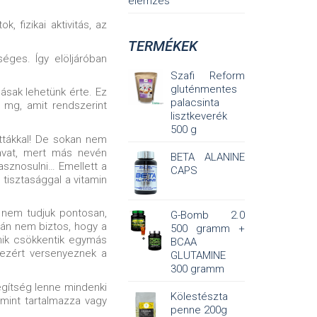
elemzés
, fizikai aktivitás, az
TERMÉKEK
séges. Így elöljáróban
Szafi Reform
gluténmentes
lásak lehetünk érte. Ez
palacsinta
 mg, amit rendszerint
lisztkeverék
500 g
ttákkal! De sokan nem
savat, mert más nevén
BETA ALANINE
asznosulni… Emellett a
CAPS
tisztasággal a vitamin
 nem tudjuk pontosan,
G-Bomb 2.0
lán nem biztos, hogy a
500 gramm +
amik csökkentik egymás
BCAA
 ezért versenyeznek a
GLUTAMINE
300 gramm
egítség lenne mindenki
Kölestészta
mint tartalmazza vagy
penne 200g