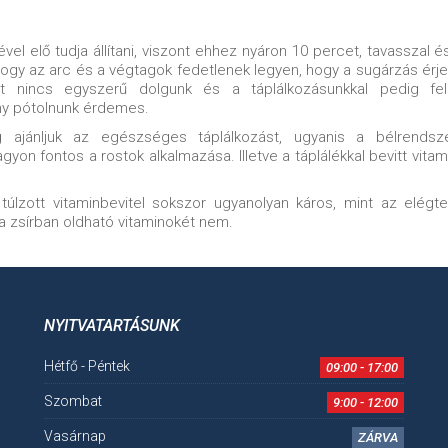
l elő tudja állítani, viszont ehhez nyáron 10 percet, tavasszal é
 hogy az arc és a végtagok fedetlenek legyen, hogy a sugárzás érje
át nincs egyszerű dolgunk és a táplálkozásunkkal pedig f
ony pótolnunk érdemes.
 ajánljuk az egészséges táplálkozást, ugyanis a bélrendsz
n fontos a rostok alkalmazása. Illetve a táplálékkal bevitt vitam
lzott vitaminbevitel sokszor ugyanolyan káros, mint az elégte
t a zsírban oldható vitaminokét nem.
NYITVATARTÁSUNK
Hétfő - Péntek
09:00 - 17:00
Szombat
9:00 - 12:00
Vasárnap
ZÁRVA