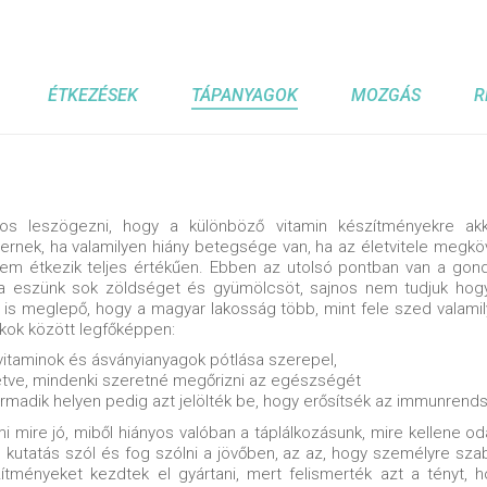
ÉTKEZÉSEK
TÁPANYAGOK
MOZGÁS
R
tos leszögezni, hogy a különböző vitamin készítményekre a
rnek, ha valamilyen hiány betegsége van, ha az életvitele megköve
em étkezik teljes értékűen. Ebben az utolsó pontban van a gond
a eszünk sok zöldséget és gyümölcsöt, sajnos nem tudjuk hog
is meglepő, hogy a magyar lakosság több, mint fele szed valamil
kok között legfőképpen:
 vitaminok és ásványianyagok pótlása szerepel,
lletve, mindenki szeretné megőrizni az egészségét
armadik helyen pedig azt jelölték be, hogy erősítsék az immunrend
i mire jó, miből hiányos valóban a táplálkozásunk, mire kellene od
 kutatás szól és fog szólni a jövőben, az az, hogy személyre sz
ítményeket kezdtek el gyártani, mert felismerték azt a tényt,