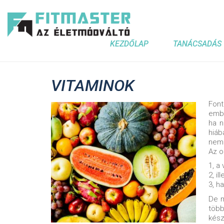
KEZDŐLAP
TANÁCSADÁS
VITAMINOK
Fon
embe
ha n
hiáb
nem 
Az o
1, a
2, i
3, h
De m
több
kész