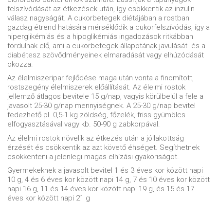
felszívódását az étkezések után, így csökkentik az inzulin
válasz nagyságát. A cukorbetegek diétájában a rostban
gazdag étrend hatására mérséklődik a cukorfelszívódás, így a
hiperglikémiás és a hipoglikémiás ingadozások ritkábban
fordulnak elő, ami a cukorbetegek állapotának javulását- és a
diabétesz szövődményeinek elmaradását vagy elhúzódását
okozza.
Az élelmiszeripar fejlődése maga után vonta a finomított,
rostszegény élelmiszerek előállítását. Az élelmi rostok
jellemző átlagos bevitele 15 g/nap, vagyis körülbelül a fele a
javasolt 25-30 g/nap mennyiségnek. A 25-30 g/nap bevitel
fedezhető pl. 0,5-1 kg zöldség, főzelék, friss gyümölcs
elfogyasztásával vagy kb. 50-90 g zabkorpával.
Az élelmi rostok növelik az étkezés után a jóllakottság
érzését és csökkentik az azt követő éhséget. Segíthetnek
csökkenteni a jelenlegi magas elhízási gyakoriságot.
Gyermekeknek a javasolt bevitel 1 és 3 éves kor között napi
10 g, 4 és 6 éves kor között napi 14 g, 7 és 10 éves kor között
napi 16 g, 11 és 14 éves kor között napi 19 g, és 15 és 17
éves kor között napi 21 g