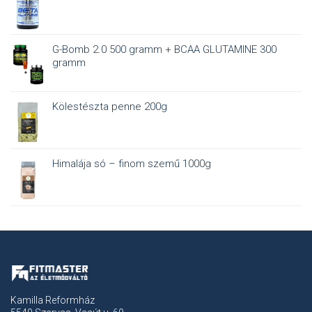
G-Bomb 2.0 500 gramm + BCAA GLUTAMINE 300
gramm
Kölestészta penne 200g
Himalája só – finom szemű 1000g
Kamilla Reformház