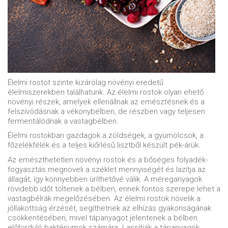
Élelmi rostot szinte kizárólag növényi eredetű
élelmiszerekben találhatunk. Az élelmi rostok olyan ehető
növényi részek, amelyek ellenállnak az emésztésnek és a
felszívódásnak a vékonybélben, de részben vagy teljesen
fermentálódnak a vastagbélben.
Élelmi rostokban gazdagok a zöldségek, a gyümölcsök, a
főzelékfélék és a teljes kiőrlésű lisztből készült pék-árúk.
Az emészthetetlen növényi rostok és a bőséges folyadék-
fogyasztás megnöveli a széklet mennyiségét és lazítja az
állagát, így könnyebben üríthetővé válik. A méreganyagok
rövidebb időt töltenek a bélben, ennek fontos szerepe lehet a
vastagbélrák megelőzésében. Az élelmi rostok növelik a
jóllakottság érzését, segíthetnek az elhízás gyakoriságának
csökkentésében, mivel tápanyagot jelentenek a bélben
előforduló baktériumok számára. Lassítják a tápanyagok