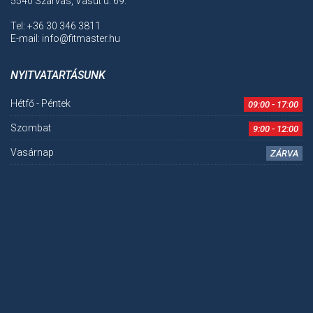
5540 Szarvas, Vasút u. 69.
Tel: +36 30 346 3811
E-mail: info@fitmaster.hu
NYITVATARTÁSUNK
Hétfő - Péntek
09:00 - 17:00
Szombat
9:00 - 12:00
Vasárnap
ZÁRVA