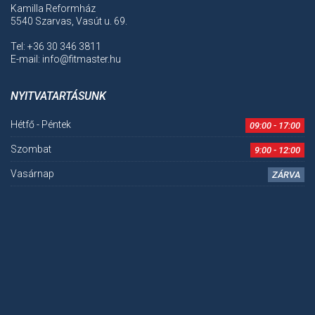
Kamilla Reformház
5540 Szarvas, Vasút u. 69.
Tel: +36 30 346 3811
E-mail: info@fitmaster.hu
NYITVATARTÁSUNK
Hétfő - Péntek
09:00 - 17:00
Szombat
9:00 - 12:00
Vasárnap
ZÁRVA