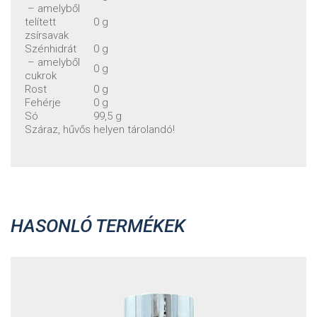
– amelyből
telített
0 g
zsírsavak
Szénhidrát
0 g
– amelyből
0 g
cukrok
Rost
0 g
Fehérje
0 g
Só
99,5 g
Száraz, hűvős helyen tárolandó!
HASONLÓ TERMÉKEK