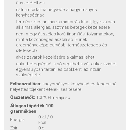
összetételben
nátriumtartalma negyede a hagyományos
konyhasóénak
természetes antihisztaminforrás lehet, így kiválóan
alkalmas allergiás, asztmás betegek kezelésére
nem megy át széles körű finomítási folyamatokon,
mint a közönséges asztali só. Ennek
eredményeképp durvább, természetesebb és
ízletesebb.
alvás zavarok kezelésére alkalmas lehet
cukorbetegségnél a só segíthet a vér cukor szintet
egyensúlyban tartani és csökkenti az inzulin
szükségletet
Felhasználása:
hagyományos konyhasó és tengeri só
helyettesítőjeként ételek ízesítésére.
Összetevők:
100% Himalája só
Átlagos tápérték 100
g termékben
0 kJ / 0
Energia
kcal
Zsír
0 g