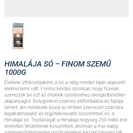
HIMALÁJA SÓ – FINOM SZEMŰ
1000G
Ételeink ízfokozójaként, a só a világ minden táján alapvető
élelmiszerré vált. Fontos kérdés azonban, hogy honnan
szerezzük be ezt az ételeink ízesítéséhez elengedhetetlen
alapanyagot. Bolygónkon számos előfordulása és fajtája
ismert, ám mindezek közül az emberi szervezet számára
legalkalmasabb és legjótékonyabb összetételű só, a
Himalája só. Tisztaságát a Himalája hegység 250 millió éve
érintetlen területeinek köszönheti, ahonnan a mai napig
szennyeződésmentes módszerekkel, kézzel bányásszák