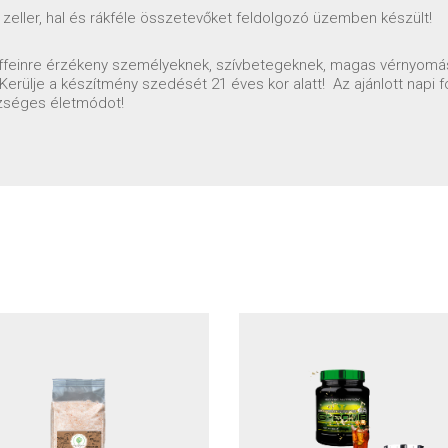
, zeller, hal és rákféle összetevőket feldolgozó üzemben készült!
offeinre érzékeny személyeknek, szívbetegeknek, magas vérnyomá
erülje a készítmény szedését 21 éves kor alatt! Az ajánlott napi f
szséges életmódot!