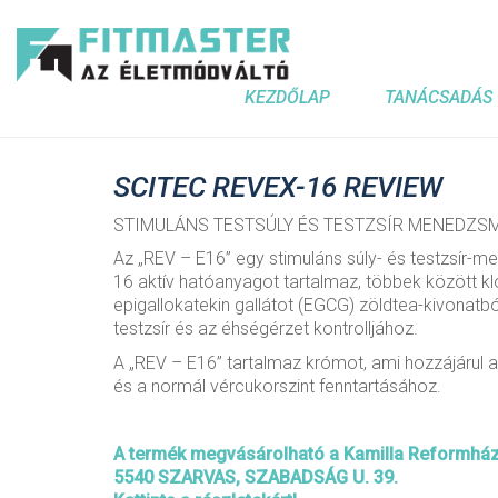
KEZDŐLAP
TANÁCSADÁS
SCITEC REVEX-16 REVIEW
STIMULÁNS TESTSÚLY ÉS TESTZSÍR MENEDZS
Az „REV – E16” egy stimuláns súly- és testzsír-
16 aktív hatóanyagot tartalmaz, többek között k
epigallokatekin gallátot (EGCG) zöldtea-kivonatbó
testzsír és az éhségérzet kontrolljához.
A „REV – E16” tartalmaz krómot, ami hozzájáru
és a normál vércukorszint fenntartásához.
A termék megvásárolható a Kamilla Reformhá
5540 SZARVAS, SZABADSÁG U. 39.