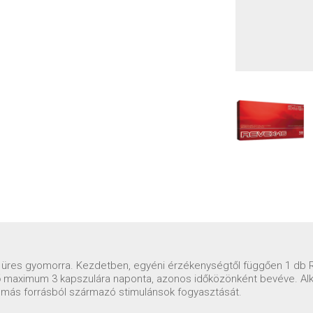
g üres gyomorra. Kezdetben, egyéni érzékenységtől függően 1 db R
ő maximum 3 kapszulára naponta, azonos időközönként bevéve. Alka
 a más forrásból származó stimulánsok fogyasztását.