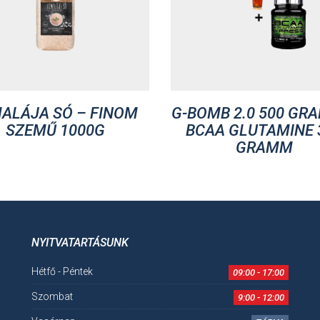
ALÁJA SÓ – FINOM
G-BOMB 2.0 500 GR
SZEMŰ 1000G
BCAA GLUTAMINE 
GRAMM
NYITVATARTÁSUNK
Hétfő - Péntek
09:00 - 17:00
Szombat
9:00 - 12:00