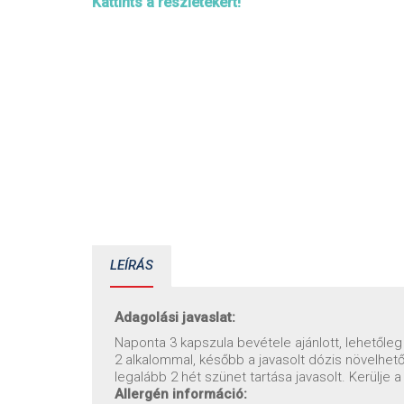
Kattints a részletekért!
LEÍRÁS
Adagolási javaslat:
Naponta 3 kapszula bevétele ajánlott, lehetőle
2 alkalommal, később a javasolt dózis növelhet
legalább 2 hét szünet tartása javasolt. Kerülje
Allergén információ: