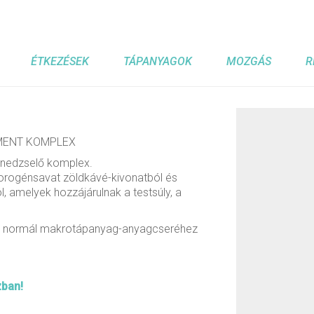
ÉTKEZÉSEK
TÁPANYAGOK
MOZGÁS
R
MENT KOMPLEX
menedzselő komplex.
lorogénsavat zöldkávé-kivonatból és
l, amelyek hozzájárulnak a testsúly, a
l a normál makrotápanyag-anyagcseréhez
zban!