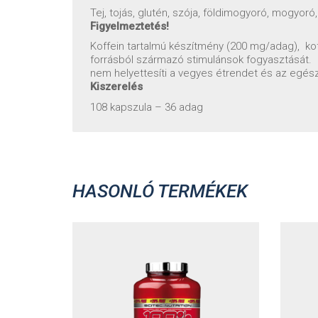
Tej, tojás, glutén, szója, földimogyoró, mogyoró
Figyelmeztetés!
Koffein tartalmú készítmény (200 mg/adag), k
forrásból származó stimulánsok fogyasztását. K
nem helyettesíti a vegyes étrendet és az egé
Kiszerelés
108 kapszula – 36 adag
HASONLÓ TERMÉKEK