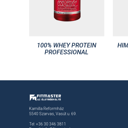
100% WHEY PROTEIN
HIM
PROFESSIONAL
Kamilla Reformház
5540 Szarvas, Vasút u. 69.
Tel: +36 30 346 3811