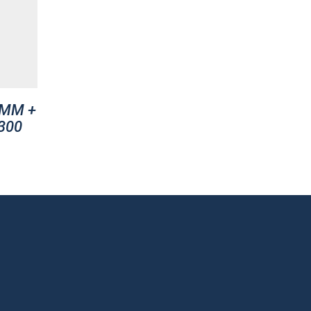
AMM +
300