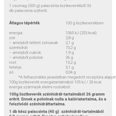
1 csomag (500 g) palacsinta lisztkeverékből 33
db palacsinta süthető.
Átlagos tápérték
100 g lisztkeverékben
energia:
1065 kJ (253 kcal)
zsír:
2,8 g
– amelyből telített zsírsavak:
2,1 g
szénhidrát:
73,2 g
– amelyből cukrok:
1,9 g
– amelyből poliolok:
26 g
rost:
13,2 g
fehérje:
3,1 g
só:
0,04 g
*A felhasználási javaslatban megadott receptúra alapján
100g lisztkeverék energiatartalmából 105 kJ / 26 kcal
energia származik élelmi rostokból.
100g lisztkeverék szénhidrát-tartalmából 26 gramm
eritrit. Ennek a poliolnak nulla a kalóriatartalma, és a
felszívódó szénhidráttartalma.
1 db kész palacsinta (40 g) szénhidrát-tartalmából