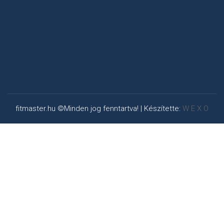
fitmaster.hu ©Minden jog fenntartva! | Készítette:
W E X O