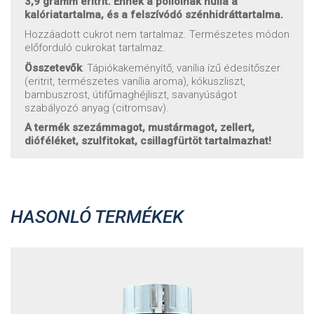
3,9 gramm eritrit. Ennek a poliolnak nulla a
kalóriatartalma, és a felszívódó szénhidráttartalma.
Hozzáadott cukrot nem tartalmaz. Természetes módon
előforduló cukrokat tartalmaz.
Összetevők
: Tápiókakeményítő, vanília ízű édesítőszer
(eritrit, természetes vanília aroma), kókuszliszt,
bambuszrost, útifűmaghéjliszt, savanyúságot
szabályozó anyag (citromsav).
A termék szezámmagot, mustármagot, zellert,
dióféléket, szulfitokat, csillagfürtöt tartalmazhat!
HASONLÓ TERMÉKEK